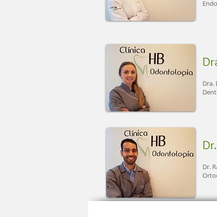
Endo
Dr
Dra.
Dent
Dr
Dr. 
Ortod