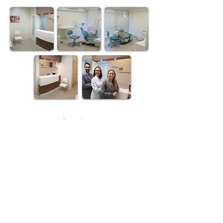
Marque um horário
Av. Cristóvão Colombo, nº 2149 sala 416
Bairro Floresta - CEP
90560-005
Porto Alegre | Rio Grande do Sul | Brasil
clinicahb@yahoo.com.br
Tel:
(51) 3391-5053
WhatsApp:
(51) 99546-7505
Atendemos particular e convênio.